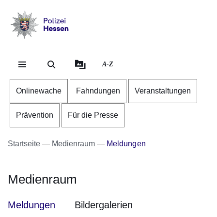
Direkt zum Kopf der Se
Direkt zum Inhalt
Direkt zum Fuß der Sei
Polizei
-
Hessen
A-Z
Onlinewache
Fahndungen
Veranstaltungen
Prävention
Für die Presse
Startseite
Medienraum
Meldungen
Medienraum
Meldungen
Bildergalerien