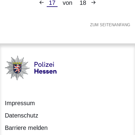
Vorherige
Nächste
Aktuelle
17
von
18
Seite
Seite
Seite
ZUM SEITENANFANG
Polizei - Polizei.hessen.de
Impressum
Datenschutz
Barriere melden