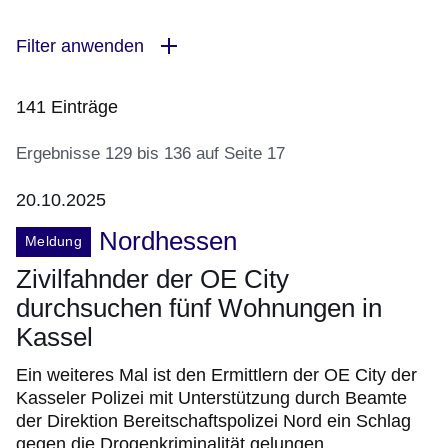
Filter anwenden
141 Einträge
Ergebnisse 129 bis 136 auf Seite 17
20.10.2025
:141
Nordhessen
Meldung
Ergebnisse:Ergebnisse
129
Zivilfahnder der OE City
bis
durchsuchen fünf Wohnungen in
136
Kassel
auf
Seite
Ein weiteres Mal ist den Ermittlern der OE City der
17
Kasseler Polizei mit Unterstützung durch Beamte
der Direktion Bereitschaftspolizei Nord ein Schlag
gegen die Drogenkriminalität gelungen.