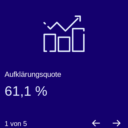
Aufklärungsquote
61,1 %
1
von 5
zurück
vo