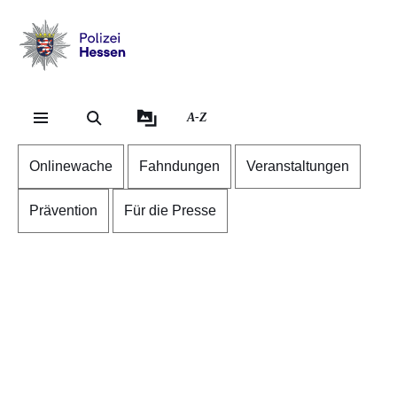
Direkt zum Kopf der S
Direkt zum Inhalt
Direkt zum Fuß der Se
Polizei
-
Hessen
A-Z
Onlinewache
Fahndungen
Veranstaltungen
Prävention
Für die Presse