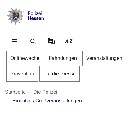
Direkt zum Kopf der S
Direkt zum Inhalt
Direkt zum Fuß der Se
Polizei
-
Hessen
A-Z
Onlinewache
Fahndungen
Veranstaltungen
Prävention
Für die Presse
Startseite
Die Polizei
Einsätze / Großveranstaltungen