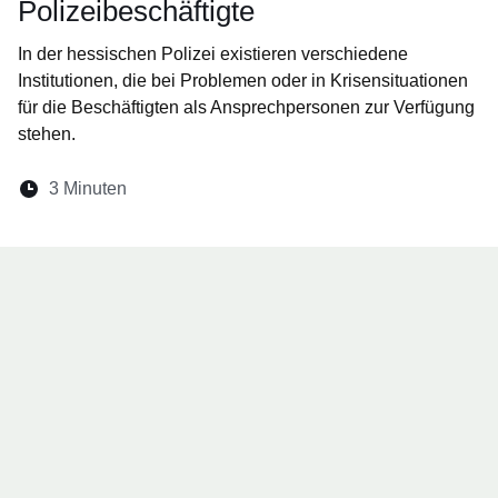
Polizeibeschäftigte
In der hessischen Polizei existieren verschiedene
Institutionen, die bei Problemen oder in Krisensituationen
für die Beschäftigten als Ansprechpersonen zur Verfügung
stehen.
Lesedauer:
3 Minuten
Öffnet sich in einem neuen Fenster
Öffnet sich in einem neuen Fenster
Öffnet sich in einem neuen Fenste
Öffnet sich in einem neuen Fe
Öffnet sich in einem neu