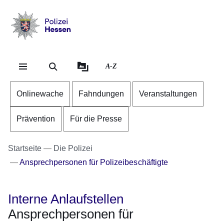
Direkt zum Kopf der Se
Direkt zum Inhalt
Direkt zum Fuß der Sei
Polizei
-
Hessen
A-Z
Onlinewache
Fahndungen
Veranstaltungen
Prävention
Für die Presse
Startseite
Die Polizei
Ansprechpersonen für Polizeibeschäftigte
Interne Anlaufstellen
Ansprechpersonen für