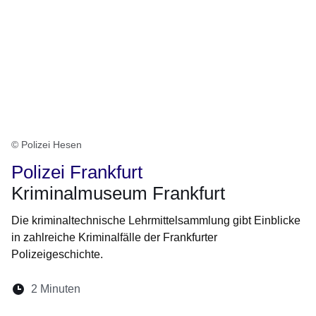
© Polizei Hesen
Polizei Frankfurt
Kriminalmuseum Frankfurt
Die kriminaltechnische Lehrmittelsammlung gibt Einblicke
in zahlreiche Kriminalfälle der Frankfurter
Polizeigeschichte.
Lesedauer:
2 Minuten
Öffnet sich in einem neuen Fenster
Öffnet sich in einem neuen Fenster
Öffnet sich in einem neuen Fenste
Öffnet sich in einem neuen Fe
Öffnet sich in einem neu