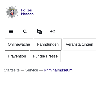
Direkt zum Kopf der Se
Direkt zum Inhalt
Direkt zum Fuß der Sei
Polizei
-
Hessen
A-Z
Onlinewache
Fahndungen
Veranstaltungen
Prävention
Für die Presse
Startseite
Service
Kriminalmuseum