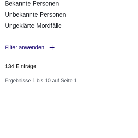
Bekannte Personen
Unbekannte Personen
Ungeklärte Mordfälle
Filter anwenden
134 Einträge
Ergebnisse 1 bis 10 auf Seite 1
:134
Ergebnisse:Ergebnisse
1
bis
10