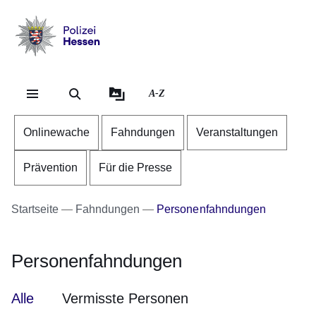
Direkt zum Kopf der Se
Direkt zum Inhalt
Direkt zum Fuß der Sei
Polizei
-
Hessen
A-Z
Onlinewache
Fahndungen
Veranstaltungen
Prävention
Für die Presse
Startseite
Fahndungen
Personenfahndungen
Personenfahndungen
Alle
Vermisste Personen