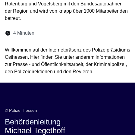
Rotenburg und Vogelsberg mit den Bundesautobahnen
der Region und wird von knapp über 1000 Mitarbeitenden
betreut.
Lesedauer:
4 Minuten
Öffnet sich in einem neuen Fenster
Öffnet sich in einem neuen Fenster
Öffnet sich in einem neuen Fenste
Öffnet sich in einem neuen Fe
Öffnet sich in einem neu
Willkommen auf der Internetpräsenz des Polizeipräsidiums
Osthessen. Hier finden Sie unter anderem Informationen
zur Presse - und Öffentlichkeitsarbeit, der Kriminalpolizei,
den Polizeidirektionen und den Revieren.
Behördenleitung
© Polizei Hessen
Behördenleitung
Michael Tegethoff