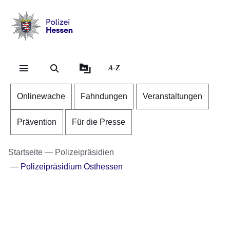
Direkt zum Kopf der S
Direkt zum Inhalt
Direkt zum Fuß der Se
Polizei
-
Hessen
A-Z
Onlinewache
Fahndungen
Veranstaltungen
Prävention
Für die Presse
Startseite
Polizeipräsidien
Polizeipräsidium Osthessen