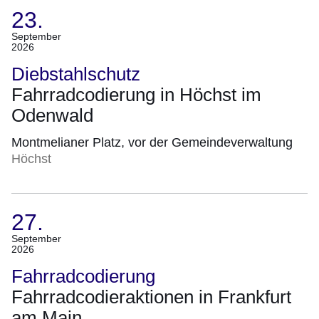
23.
(Termin:
September
2026
23.
September
Diebstahlschutz
2026)
Fahrradcodierung in Höchst im
Odenwald
Montmelianer Platz, vor der Gemeindeverwaltung
Höchst
27.
(Termin:
September
2026
27.
September
Fahrradcodierung
2026)
Fahrradcodieraktionen in Frankfurt
am Main