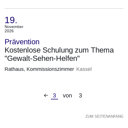
19.
(Termin:
November
2026
19.
November
Prävention
2026)
Kostenlose Schulung zum Thema
"Gewalt-Sehen-Helfen"
Rathaus, Kommissionszimmer
Kassel
Vorherige
Aktuelle
3
von
3
Seite
Seite
ZUM SEITENANFANG