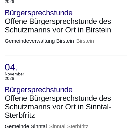
2026
02.
November
Bürgersprechstunde
2026)
Offene Bürgersprechstunde des
Schutzmanns vor Ort in Birstein
Gemeindeverwaltung Birstein
Birstein
04.
(Termin:
November
2026
04.
November
Bürgersprechstunde
2026)
Offene Bürgersprechstunde des
Schutzmanns vor Ort in Sinntal-
Sterbfritz
Gemeinde Sinntal
Sinntal-Sterbfritz