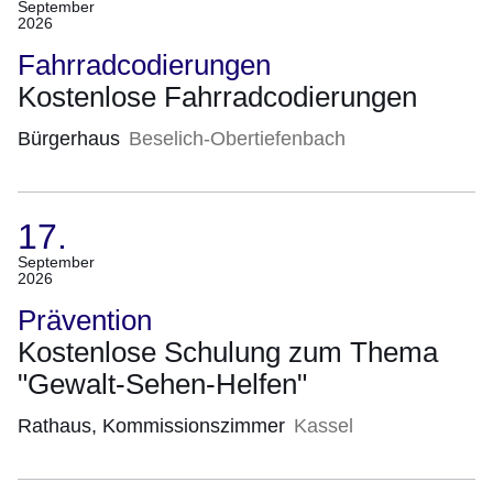
(Termin:
September
2026
17.
September
Fahrradcodierungen
2026)
Kostenlose Fahrradcodierungen
Bürgerhaus
Beselich-Obertiefenbach
17.
(Termin:
September
2026
17.
September
Prävention
2026)
Kostenlose Schulung zum Thema
"Gewalt-Sehen-Helfen"
Rathaus, Kommissionszimmer
Kassel