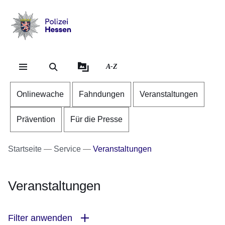
Direkt zum Kopf der Se
Direkt zum Inhalt
Direkt zum Fuß der Sei
Polizei
-
Hessen
A-Z
Onlinewache
Fahndungen
Veranstaltungen
Prävention
Für die Presse
Startseite
Service
Veranstaltungen
Veranstaltungen
Filter anwenden