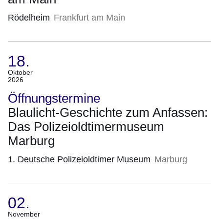
Rödelheim
Frankfurt am Main
18.
(Termin:
Oktober
2026
18.
Oktober
Öffnungstermine
2026)
Blaulicht-Geschichte zum Anfassen:
Das Polizeioldtimermuseum
Marburg
1. Deutsche Polizeioldtimer Museum
Marburg
02.
(Termin:
November