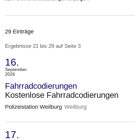
29 Einträge
Ergebnisse 21 bis 29 auf Seite 3
16.
:29
(Termin:
September
2026
Ergebnisse:Ergebnisse
16.
21
September
Fahrradcodierungen
bis
2026)
Kostenlose Fahrradcodierungen
29
auf
Polizeistation Weilburg
Weilburg
Seite
3
17.