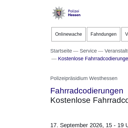
Direkt zum Kopf der S
Direkt zum Inhalt
Direkt zum Fuß der Se
Polizei
-
Onlinewache
Fahndungen
V
Hessen
Startseite
Service
Veranstal
Kostenlose Fahrradcodierung
Polizeipräsidium Westhessen
Fahrradcodierungen
Kostenlose Fahrradc
17. September 2026,
15 - 19 