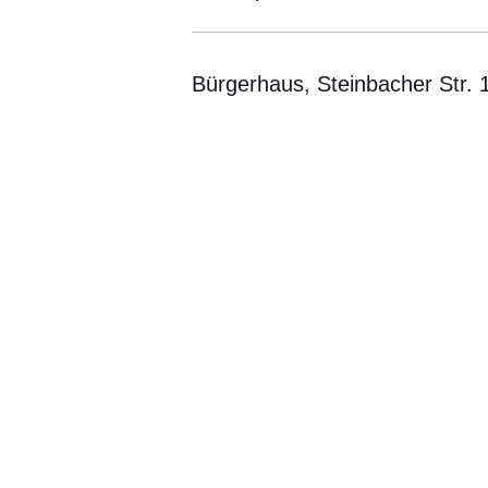
Bürgerhaus, Steinbacher Str. 
Öffnet sich in einem neuen Fenster
Öffnet sich in einem neuen Fenst
Öffnet sich in einem neuen 
Öffnet sich in einem n
Öffnet sich in ein