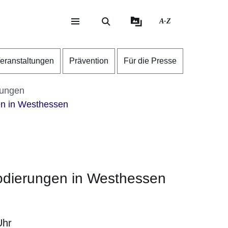
A-Z
eite
ite
eranstaltungen
Prävention
Für die Presse
tungen
en in Westhessen
odierungen in Westhessen
Uhr