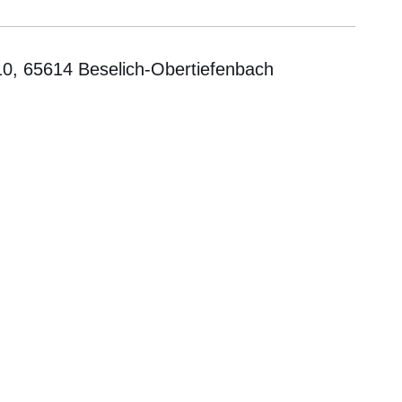
10, 65614 Beselich-Obertiefenbach
er
Fenster
euen Fenster
em neuen Fenster