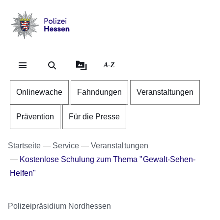
Direkt zum Kopf der Se
Direkt zum Inhalt
Direkt zum Fuß der Sei
Polizei
-
Hessen
A-Z
Onlinewache
Fahndungen
Veranstaltungen
Prävention
Für die Presse
Startseite
Service
Veranstaltungen
Kostenlose Schulung zum Thema "Gewalt-Sehen-
Helfen"
Polizeipräsidium Nordhessen