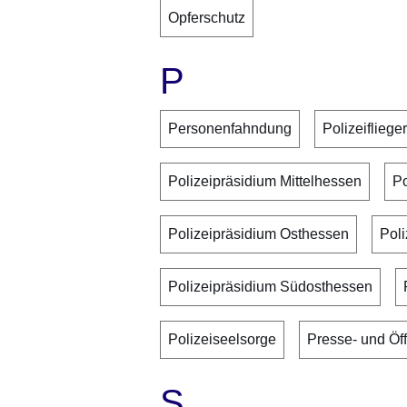
Opferschutz
P
Personenfahndung
Polizeiflieger
Polizeipräsidium Mittelhessen
Po
Polizeipräsidium Osthessen
Pol
Polizeipräsidium Südosthessen
Polizeiseelsorge
Presse- und Öff
S