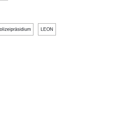
lizeipräsidium
LEON