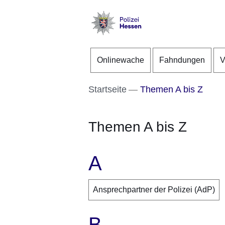
Direkt zum Kopf der S
Direkt zum Inhalt
Direkt zum Fuß der Se
Polizei
-
Onlinewache
Fahndungen
V
Hessen
Startseite
Themen A bis Z
Themen A bis Z
A
Ansprechpartner der Polizei (AdP)
B