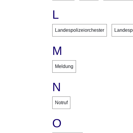
L
Landespolizeiorchester
Landespo
M
Meldung
N
Notruf
O