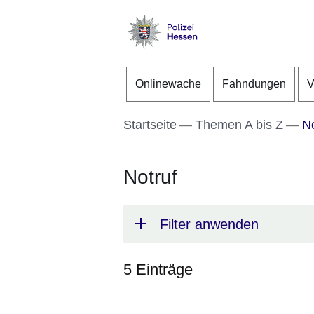
Direkt zum Kopf der S
Direkt zum Inhalt
Direkt zum Fuß der Se
Polizei
-
Onlinewache
Fahndungen
V
Hessen
Startseite
Themen A bis Z
No
Notruf
Filter anwenden
5 Einträge