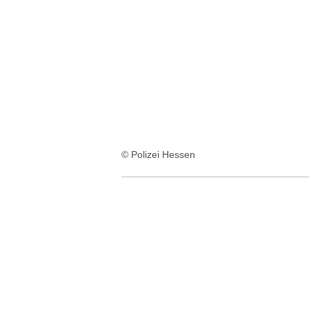
:5
Ergebnisse:
© Polizei Hessen