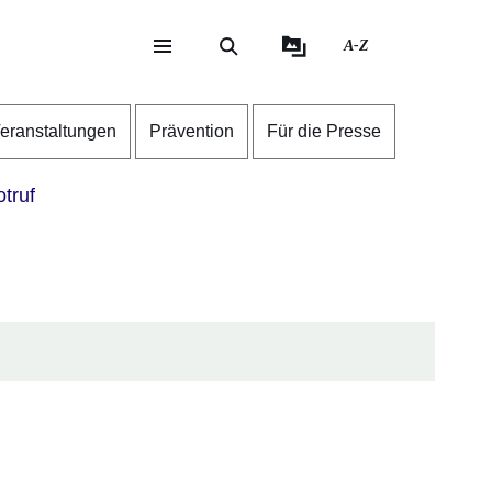
A-Z
eite
ite
eranstaltungen
Prävention
Für die Presse
truf