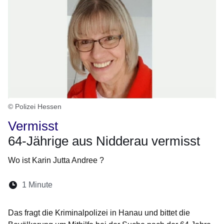
© Polizei Hessen
Vermisst
64-Jährige aus Nidderau vermisst
Wo ist Karin Jutta Andree ?
Lesedauer:
1 Minute
Öffnet sich in einem neuen Fenster
Öffnet sich in einem neuen Fenster
Öffnet sich in einem neuen Fenster
Öffnet sich in einem neuen Fen
Öffnet sich in einem neuen
Das fragt die Kriminalpolizei in Hanau und bittet die