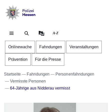
Direkt zum Kopf der Se
Direkt zum Inhalt
Direkt zum Fuß der Sei
Polizei
-
Hessen
A-Z
Onlinewache
Fahndungen
Veranstaltungen
Prävention
Für die Presse
Startseite
Fahndungen
Personenfahndungen
Vermisste Personen
64-Jährige aus Nidderau vermisst