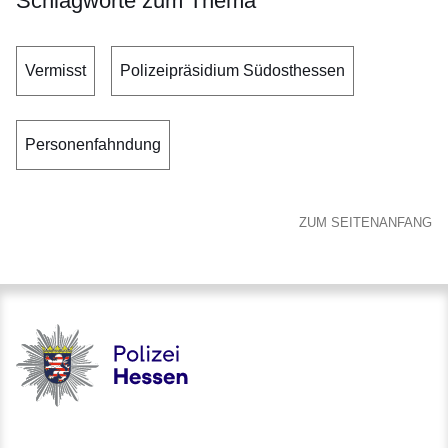
Schlagworte zum Thema
Vermisst
Polizeipräsidium Südosthessen
Personenfahndung
ZUM SEITENANFANG
Polizei - Polizei.hessen.de