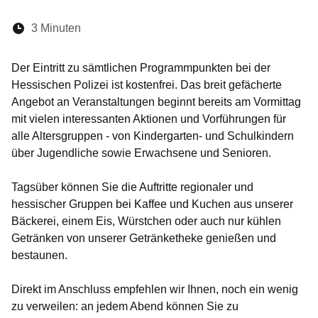
Lesedauer:
3 Minuten
Öffnet sich in einem neuen Fenster
Öffnet sich in einem neuen Fenster
Öffnet sich in einem neuen Fenste
Öffnet sich in einem neuen Fe
Öffnet sich in einem neu
Der
Eintritt zu sämtlichen Programmpunkten
bei der
Hessischen Polizei
ist kostenfrei
. Das breit gefächerte
Angebot an Veranstaltungen beginnt bereits am Vormittag
mit vielen interessanten Aktionen und Vorführungen für
alle Altersgruppen - von Kindergarten- und Schulkindern
über Jugendliche sowie Erwachsene und Senioren.
Tagsüber können Sie die Auftritte regionaler und
hessischer Gruppen bei Kaffee und Kuchen aus unserer
Bäckerei, einem Eis, Würstchen oder auch nur kühlen
Getränken von unserer Getränketheke genießen und
bestaunen.
Direkt im Anschluss empfehlen wir Ihnen, noch ein wenig
zu verweilen: an jedem Abend können Sie zu