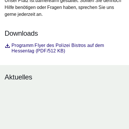
Unser Platz ist barrierearm gestaltet. Sollten Sie dennoch
Hilfe benötigen oder Fragen haben, sprechen Sie uns
gerne jederzeit an.
Downloads
Datei
Öffnet sich in einem neuen Fenster
Programm Flyer des Polizei Bistros auf dem
Hessentag (PDF/512 KB)
Aktuelles