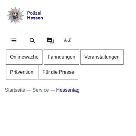
Direkt zum Kopf der Se
Direkt zum Inhalt
Direkt zum Fuß der Sei
Polizei
-
Hessen
A-Z
Onlinewache
Fahndungen
Veranstaltungen
Prävention
Für die Presse
Startseite
Service
Hessentag