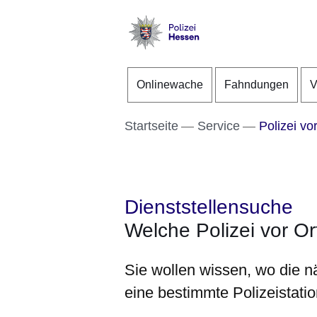
Direkt zum Kopf der S
Direkt zum Inhalt
Direkt zum Fuß der Se
Polizei
-
Onlinewache
Fahndungen
V
Hessen
Startseite
Service
Polizei vor
Dienststellensuche
Welche Polizei vor Or
Sie wollen wissen, wo die n
eine bestimmte Polizeistat