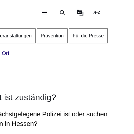
A-Z
eite
ite
eranstaltungen
Prävention
Für die Presse
 Ort
t ist zuständig?
ächstgelegene Polizei ist oder suchen
ion in Hessen?