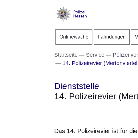
Direkt zum Kopf der S
Direkt zum Inhalt
Direkt zum Fuß der Se
Polizei
-
Onlinewache
Fahndungen
V
Hessen
Startseite
Service
Polizei vo
14. Polizeirevier (Mertonvierte
Dienststelle
14. Polizeirevier (Mer
Öffnet sich in einem neuen Fenster
Öffnet sich in einem neuen Fenst
Öffnet sich in einem neuen 
Öffnet sich in einem n
Öffnet sich in ein
Das 14. Polizeirevier ist für d