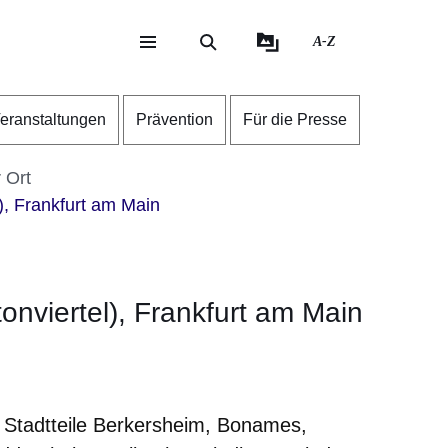
A-Z
eite
ite
eranstaltungen
Prävention
Für die Presse
r Ort
l), Frankfurt am Main
tonviertel), Frankfurt am Main
er
Fenster
euen Fenster
em neuen Fenster
ie Stadtteile Berkersheim, Bonames,