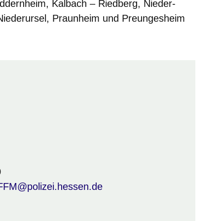
ddernheim, Kalbach – Riedberg, Nieder-
Niederursel, Praunheim und Preungesheim
0
PFFM@polizei.hessen.de