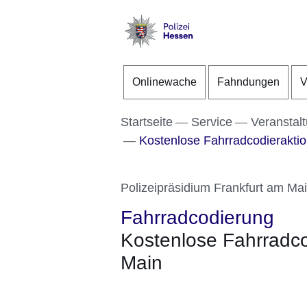
Direkt zum Kopf der S
Direkt zum Inhalt
Direkt zum Fuß der Se
Polizei
-
Onlinewache
Fahndungen
V
Hessen
Startseite
Service
Veranstal
Kostenlose Fahrradcodieraktio
Polizeipräsidium Frankfurt am Ma
Fahrradcodierung
Kostenlose Fahrradco
Main