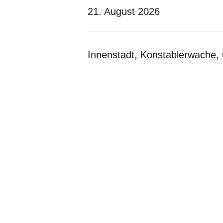
21. August 2026
Innenstadt, Konstablerwache,
Öffnet sich in einem neuen Fenster
Öffnet sich in einem neuen Fenst
Öffnet sich in einem neuen 
Öffnet sich in einem n
Öffnet sich in ein