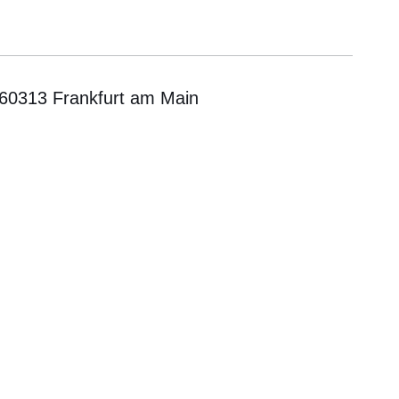
 60313 Frankfurt am Main
er
Fenster
euen Fenster
em neuen Fenster