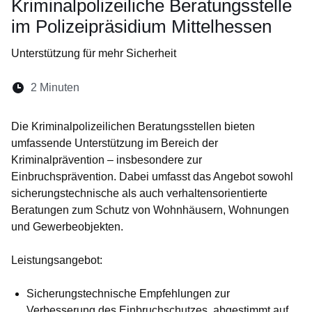
Kriminalpolizeiliche Beratungsstelle
im Polizeipräsidium Mittelhessen
Unterstützung für mehr Sicherheit
Lesedauer:
2 Minuten
Öffnet sich in einem neuen Fenster
Öffnet sich in einem neuen Fenster
Öffnet sich in einem neuen Fenste
Öffnet sich in einem neuen Fe
Öffnet sich in einem neu
Die Kriminalpolizeilichen Beratungsstellen bieten
umfassende Unterstützung im Bereich der
Kriminalprävention – insbesondere zur
Einbruchsprävention. Dabei umfasst das Angebot sowohl
sicherungstechnische als auch verhaltensorientierte
Beratungen zum Schutz von Wohnhäusern, Wohnungen
und Gewerbeobjekten.
Leistungsangebot:
Sicherungstechnische Empfehlungen zur
Verbesserung des Einbruchschutzes, abgestimmt auf