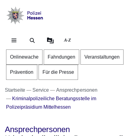
Direkt zum Kopf der S
Direkt zum Inhalt
Direkt zum Fuß der Se
Polizei
-
Hessen
A-Z
Onlinewache
Fahndungen
Veranstaltungen
Prävention
Für die Presse
Startseite
Service
Ansprechpersonen
Kriminalpolizeiliche Beratungsstelle im
Polizeipräsidium Mittelhessen
Ansprechpersonen