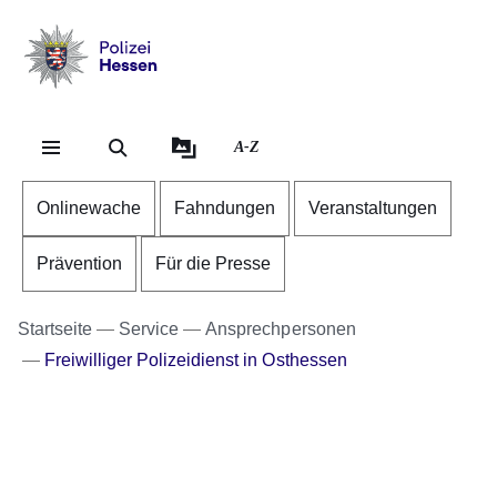
Direkt zum Kopf der Se
Direkt zum Inhalt
Direkt zum Fuß der Sei
Polizei
-
Hessen
A-Z
Onlinewache
Fahndungen
Veranstaltungen
Prävention
Für die Presse
Startseite
Service
Ansprechpersonen
Freiwilliger Polizeidienst in Osthessen