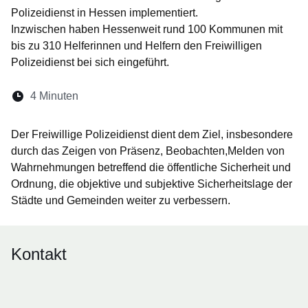
Polizeidienst in Hessen implementiert.
Inzwischen haben Hessenweit rund 100 Kommunen mit
bis zu 310 Helferinnen und Helfern den Freiwilligen
Polizeidienst bei sich eingeführt.
Lesedauer:
4 Minuten
Öffnet sich in einem neuen Fenster
Öffnet sich in einem neuen Fenster
Öffnet sich in einem neuen Fenste
Öffnet sich in einem neuen Fe
Öffnet sich in einem neu
Der Freiwillige Polizeidienst dient dem Ziel, insbesondere
durch das Zeigen von Präsenz, Beobachten,Melden von
Wahrnehmungen betreffend die öffentliche Sicherheit und
Ordnung, die objektive und subjektive Sicherheitslage der
Städte und Gemeinden weiter zu verbessern.
Kontakt