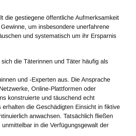
m neuen Fenster
einem neuen Fenster
h in einem neuen Fenster
 sich in einem neuen Fenster
ffnet sich in einem neuen Fenster
elt die gestiegene öffentliche Aufmerksamkeit
e Gewinne, um insbesondere unerfahrene
äuschen und systematisch um ihr Ersparnis
sich die Täterinnen und Täter häufig als
ninnen und -Experten aus. Die Ansprache
 Netzwerke, Online-Plattformen oder
ns konstruierte und täuschend echt
rhalten die Geschädigten Einsicht in fiktive
tinuierlich anwachsen. Tatsächlich fließen
 unmittelbar in die Verfügungsgewalt der