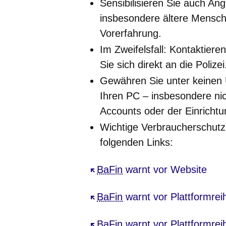
Sensibilisieren Sie auch An
insbesondere ältere Mensc
Vorerfahrung.
Im Zweifelsfall: Kontaktieren
Sie sich direkt an die Polizei
Gewähren Sie unter keinen 
Ihren PC – insbesondere ni
Accounts oder der Einricht
Wichtige Verbraucherschutz
folgenden Links:
Öffnet sich in einem neuen Fe
BaFin
warnt vor Website
Öffnet sich in einem neuen Fe
BaFin
warnt vor Plattformre
Öffnet sich in einem neuen Fe
BaFin
warnt vor Plattformre