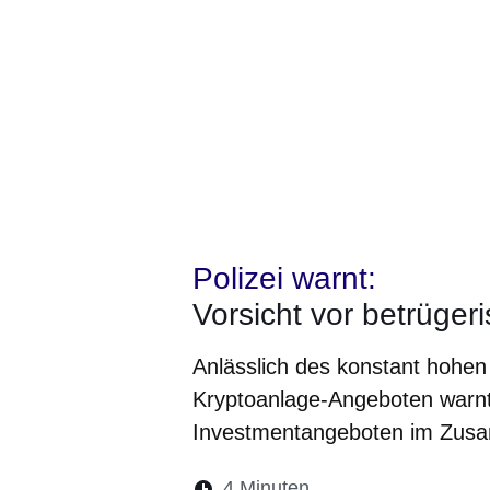
Polizei warnt:
Vorsicht vor betrüge
Anlässlich des konstant hohe
Kryptoanlage-Angeboten warnt d
Investmentangeboten im Zus
Lesedauer:
4 Minuten