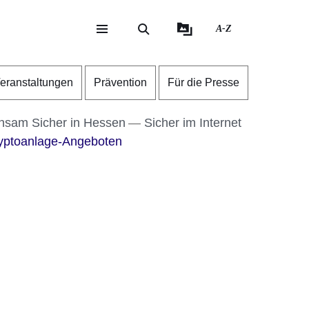
A-Z
eite
ite
eranstaltungen
Prävention
Für die Presse
sam Sicher in Hessen
Sicher im Internet
ryptoanlage-Angeboten