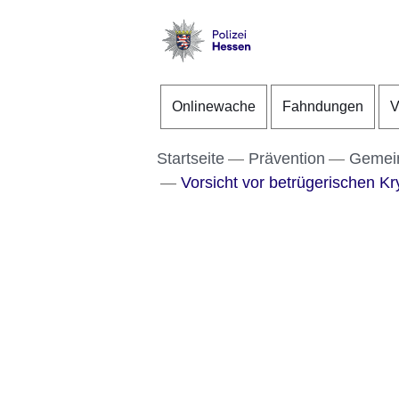
Direkt zum Kopf der S
Direkt zum Inhalt
Direkt zum Fuß der Se
Polizei
-
Onlinewache
Fahndungen
V
Hessen
Startseite
Prävention
Gemein
Vorsicht vor betrügerischen K