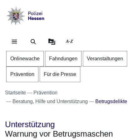
Direkt zum Kopf der Se
Direkt zum Inhalt
Direkt zum Fuß der Sei
Polizei
-
Hessen
A-Z
Onlinewache
Fahndungen
Veranstaltungen
Prävention
Für die Presse
Startseite
Prävention
Beratung, Hilfe und Unterstützung
Betrugsdelikte
Unterstützung
Warnung vor Betrugsmaschen