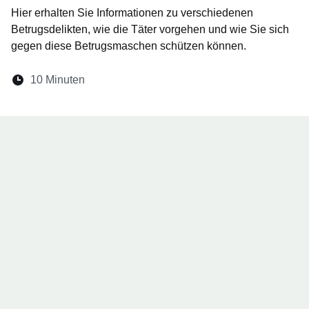
Hier erhalten Sie Informationen zu verschiedenen
Betrugsdelikten, wie die Täter vorgehen und wie Sie sich
gegen diese Betrugsmaschen schützen können.
Lesedauer:
10 Minuten
Öffnet sich in einem neuen Fenster
Öffnet sich in einem neuen Fenster
Öffnet sich in einem neuen Fenst
Öffnet sich in einem neuen F
Öffnet sich in einem ne