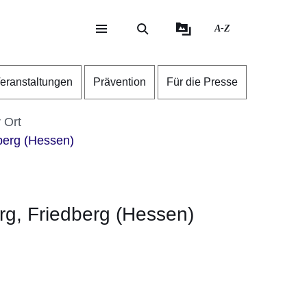
A-Z
eite
ite
eranstaltungen
Prävention
Für die Presse
r Ort
dberg (Hessen)
erg, Friedberg (Hessen)
er
Fenster
euen Fenster
em neuen Fenster