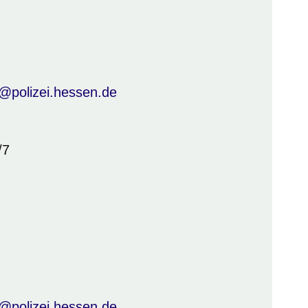
@polizei.hessen.de
/7
@polizei.hessen.de