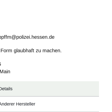
ppffm@polizei.hessen.de
 Form glaubhaft zu machen.
6
 Main
Details
Anderer Hersteller