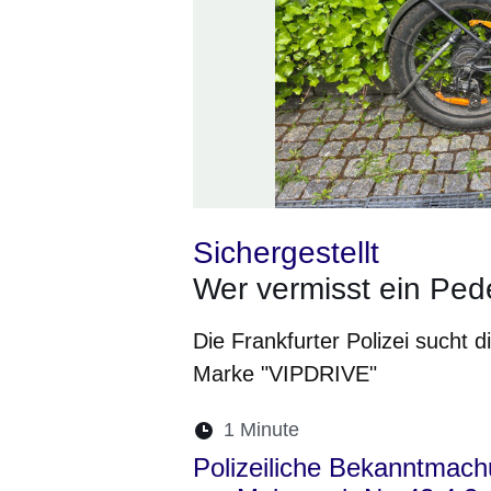
Sichergestellt
Wer vermisst ein Ped
Die Frankfurter Polizei sucht
Marke "VIPDRIVE"
Lesedauer:
1 Minute
Öffnet sich in einem 
Öffnet sich in e
Öffnet sich
Öffnet 
Öf
Polizeiliche Bekanntmach