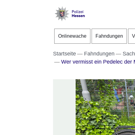
Direkt zum Kopf der S
Direkt zum Inhalt
Direkt zum Fuß der Se
Polizei
-
Onlinewache
Fahndungen
V
Hessen
Startseite
Fahndungen
Sach
Wer vermisst ein Pedelec der