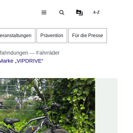
A-Z
eite
ite
eranstaltungen
Prävention
Für die Presse
fahndungen
Fahrräder
 Marke „VIPDRIVE“