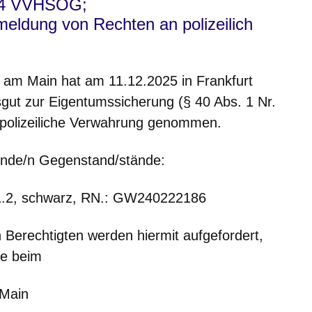
2.4 VVHSOG;
meldung von Rechten an polizeilich
n Sachen
t am Main hat am 11.12.2025 in Frankfurt
ut zur Eigentumssicherung (§ 40 Abs. 1 Nr.
 polizeiliche Verwahrung genommen.
gende/n Gegenstand/stände:
1.2, schwarz, RN.: GW240222186
 Berechtigten werden hiermit aufgefordert,
te beim
 Main