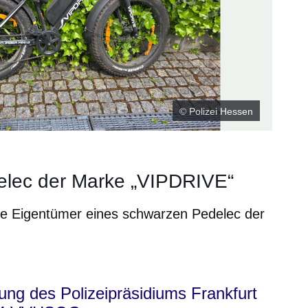
© Polizei Hessen
elec der Marke „VIPDRIVE“
 die Eigentümer eines schwarzen Pedelec der
neuen Fenster
inem neuen Fenster
 in einem neuen Fenster
sich in einem neuen Fenster
fnet sich in einem neuen Fenster
ung des Polizeipräsidiums Frankfurt