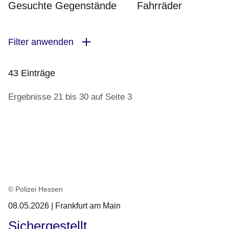
Gesuchte Gegenstände
Fahrräder
Filter anwenden
43 Einträge
Ergebnisse 21 bis 30 auf Seite 3
:43
Ergebnisse:Ergebnisse
21
bis
30
© Polizei Hessen
auf
08.05.2026 | Frankfurt am Main
Seite
3
Sichergestellt