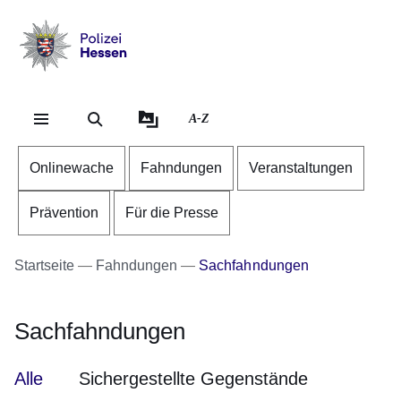
Direkt zum Kopf der Se
Direkt zum Inhalt
Direkt zum Fuß der Sei
Polizei
-
Hessen
A-Z
Onlinewache
Fahndungen
Veranstaltungen
Prävention
Für die Presse
Startseite
Fahndungen
Sachfahndungen
Sachfahndungen
Alle
Sichergestellte Gegenstände