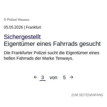
© Polizei Hessen
05.05.2026 | Frankfurt
Sichergestellt
Eigentümer eines Fahrrads gesucht
Die Frankfurter Polizei sucht die Eigentümer eines
hellen Fahrrads der Marke Tenways.
Vorherige
Nächste
Aktuelle
3
von
5
Seite
Seite
Seite
ZUM SEITENANFANG