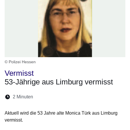
© Polizei Hessen
Vermisst
53-Jährige aus Limburg vermisst
Lesedauer:
2 Minuten
Öffnet sich in einem neuen Fenster
Öffnet sich in einem neuen Fenster
Öffnet sich in einem neuen Fenste
Öffnet sich in einem neuen Fe
Öffnet sich in einem neu
Aktuell wird die 53 Jahre alte Monica Türk aus Limburg
vermisst.