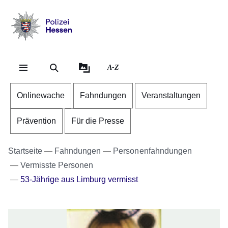
Direkt zum Kopf der Se
Direkt zum Inhalt
Direkt zum Fuß der Sei
Polizei
-
Hessen
A-Z
Onlinewache
Fahndungen
Veranstaltungen
Prävention
Für die Presse
Startseite
Fahndungen
Personenfahndungen
Vermisste Personen
53-Jährige aus Limburg vermisst