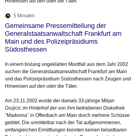
Hinweisen auf den oder die Täter.
Lesedauer:
5 Minuten
Öffnet sich in einem neuen Fenster
Öffnet sich in einem neuen Fenster
Öffnet sich in einem neuen Fenste
Öffnet sich in einem neuen Fe
Öffnet sich in einem neu
Gemeinsame Pressemitteilung der
Generalstaatsanwaltschaft Frankfurt am
Main und des Polizeipräsidiums
Südosthessen
In einem bislang ungeklärten Mordfall aus dem Jahr 2002
suchen die Generalstaatsanwaltschaft Frankfurt am Main
und das Polizeipräsidium Südosthessen nach Zeugen und
Hinweisen auf den oder die Täter.
Am 23.11.2002 wurde der damals 33-jährige Miljan
Grujicic im Hinterhof der von ihm betriebenen Diskothek
"Madonna" in Offenbach am Main durch mehrere Schüsse
getötet. Die unmittelbar nach der Tat aufgenommenen,
umfangreichen Ermittlungen konnten keinen belastbaren