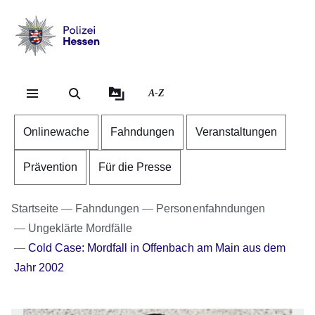
Direkt zum Kopf der Se
Direkt zum Inhalt
Direkt zum Fuß der Sei
Polizei
-
Hessen
A-Z
Onlinewache
Fahndungen
Veranstaltungen
Prävention
Für die Presse
Startseite
Fahndungen
Personenfahndungen
Ungeklärte Mordfälle
Cold Case: Mordfall in Offenbach am Main aus dem
Jahr 2002