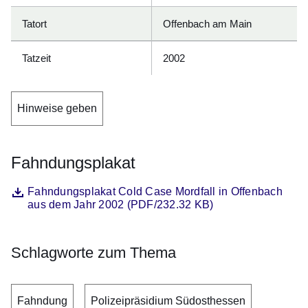
Tatort
Offenbach am Main
Tatzeit
2002
Hinweise geben
Fahndungsplakat
Datei
Öffnet sich in einem neuen Fenster
Fahndungsplakat Cold Case Mordfall in Offenbach
aus dem Jahr 2002 (PDF/232.32 KB)
Schlagworte zum Thema
Fahndung
Polizeipräsidium Südosthessen