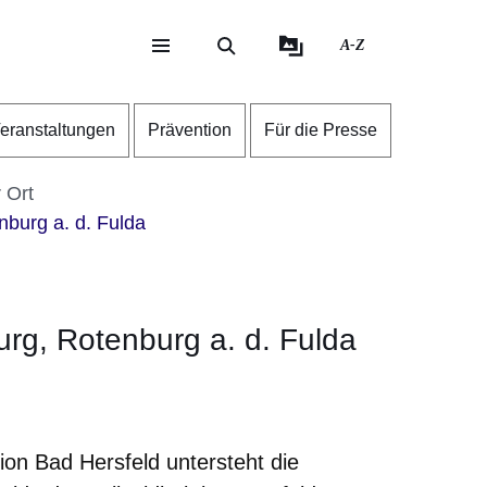
A-Z
eite
ite
eranstaltungen
Prävention
Für die Presse
r Ort
nburg a. d. Fulda
urg, Rotenburg a. d. Fulda
er
Fenster
euen Fenster
em neuen Fenster
ion Bad Hersfeld untersteht die