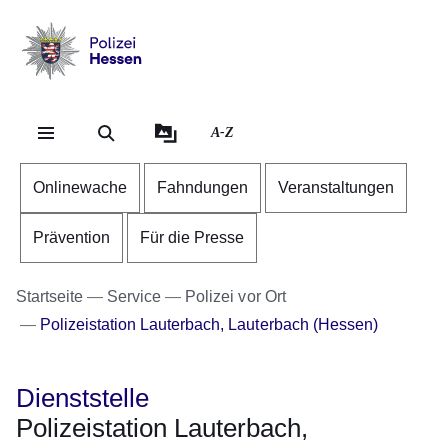
Direkt zum Kopf der Se
Direkt zum Inhalt
Direkt zum Fuß der Sei
Polizei
-
Hessen
A-Z
Onlinewache
Fahndungen
Veranstaltungen
Prävention
Für die Presse
Startseite
Service
Polizei vor Ort
Polizeistation Lauterbach, Lauterbach (Hessen)
Dienststelle
Polizeistation Lauterbach,