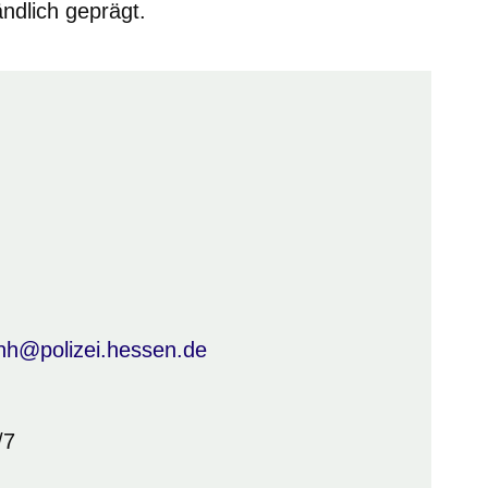
ändlich geprägt.
nh@polizei.hessen.de
/7