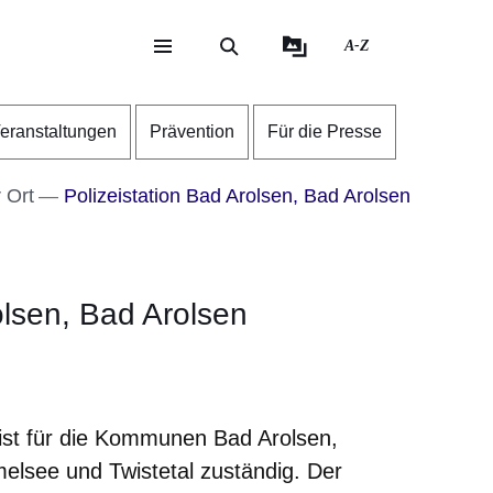
A-Z
eite
ite
eranstaltungen
Prävention
Für die Presse
r Ort
Polizeistation Bad Arolsen, Bad Arolsen
olsen, Bad Arolsen
er
Fenster
euen Fenster
em neuen Fenster
 ist für die Kommunen Bad Arolsen,
elsee und Twistetal zuständig. Der