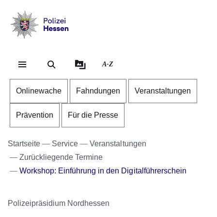
Direkt zum Kopf der
Direkt zum Inhalt
Direkt zum Fuß der 
Polizei
-
Hessen
A-Z
Onlinewache
Fahndungen
Veranstaltungen
Prävention
Für die Presse
Startseite
Service
Veranstaltungen
Zurückliegende Termine
Workshop: Einführung in den Digitalführerschein
Polizeipräsidium Nordhessen