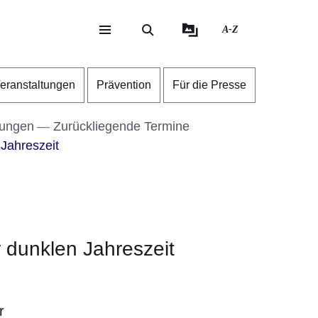
A-Z
eite
ite
eranstaltungen
Prävention
Für die Presse
tungen
Zurückliegende Termine
Jahreszeit
 dunklen Jahreszeit
r