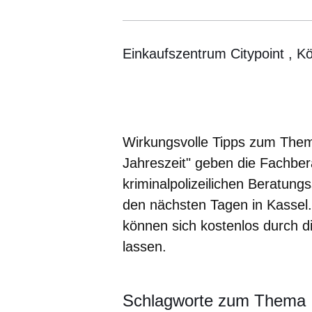
Einkaufszentrum Citypoint , K
Öffnet sich in einem neuen Fenster
Öffnet sich in einem neuen Fenst
Öffnet sich in einem neuen 
Öffnet sich in einem n
Öffnet sich in ein
Wirkungsvolle Tipps zum Them
Jahreszeit" geben die Fachber
kriminalpolizeilichen Beratung
den nächsten Tagen in Kassel.
können sich kostenlos durch d
lassen.
Schlagworte zum Thema