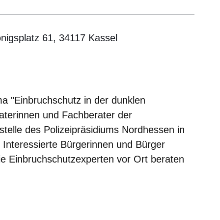
önigsplatz 61, 34117 Kassel
er
Fenster
euen Fenster
em neuen Fenster
a "Einbruchschutz in der dunklen
aterinnen und Fachberater der
sstelle des Polizeipräsidiums Nordhessen in
 Interessierte Bürgerinnen und Bürger
ie Einbruchschutzexperten vor Ort beraten