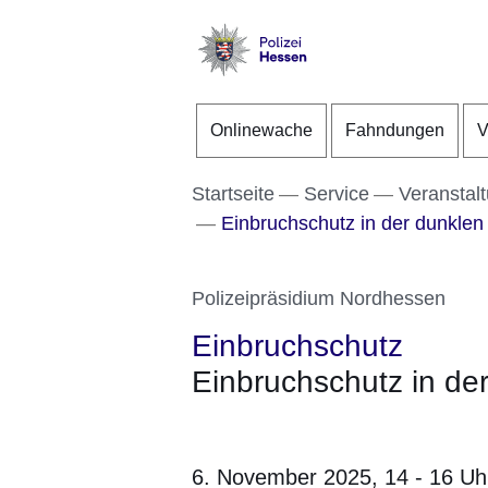
Direkt zum Kopf der S
Direkt zum Inhalt
Direkt zum Fuß der Se
Polizei
-
Onlinewache
Fahndungen
V
Hessen
Startseite
Service
Veranstal
Einbruchschutz in der dunklen 
Polizeipräsidium Nordhessen
Einbruchschutz
Einbruchschutz in der
6. November 2025,
14 - 16 Uh