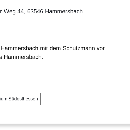
er Weg 44, 63546 Hammersbach
er
Fenster
euen Fenster
em neuen Fenster
n Hammersbach mit dem Schutzmann vor
aus Hammersbach.
dium Südosthessen