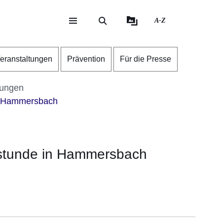
A-Z
eite
ite
eranstaltungen
Prävention
Für die Presse
tungen
n Hammersbach
stunde in Hammersbach