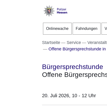
Direkt zum Kopf der S
Direkt zum Inhalt
Direkt zum Fuß der Se
Polizei
-
Onlinewache
Fahndungen
V
Hessen
Startseite
Service
Veranstal
Offene Bürgersprechstunde i
Bürgersprechstunde
Offene Bürgersprech
20. Juli 2026,
10 - 12 Uhr