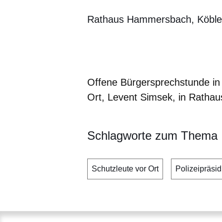
Rathaus Hammersbach, Köbl
Öffnet sich in einem neuen Fenster
Öffnet sich in einem neuen Fenst
Öffnet sich in einem neuen 
Öffnet sich in einem n
Öffnet sich in ein
Offene Bürgersprechstunde i
Ort, Levent Simsek, in Rath
Schlagworte zum Thema
Schutzleute vor Ort
Polizeipräsi