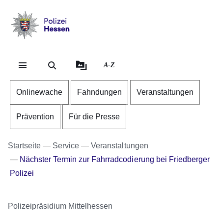
Direkt zum Kopf der Se
Direkt zum Inhalt
Direkt zum Fuß der Sei
Polizei
-
Hessen
A-Z
Onlinewache
Fahndungen
Veranstaltungen
Prävention
Für die Presse
Startseite
Service
Veranstaltungen
Nächster Termin zur Fahrradcodierung bei Friedberger
Polizei
Polizeipräsidium Mittelhessen