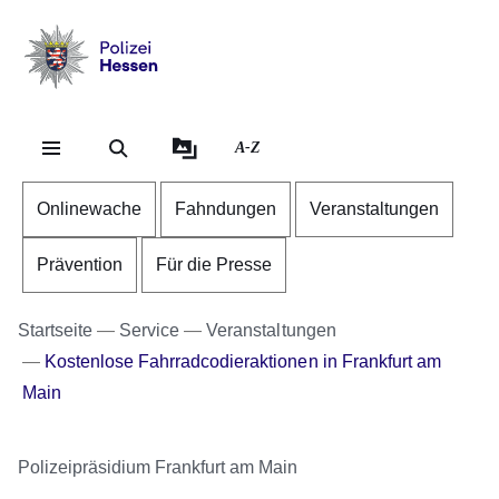
Direkt zum Kopf der Se
Direkt zum Inhalt
Direkt zum Fuß der Sei
Polizei
-
Hessen
A-Z
Onlinewache
Fahndungen
Veranstaltungen
Prävention
Für die Presse
Startseite
Service
Veranstaltungen
Kostenlose Fahrradcodieraktionen in Frankfurt am
Main
Polizeipräsidium Frankfurt am Main