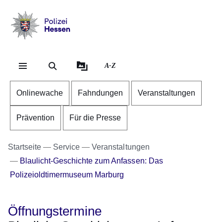
Direkt zum Kopf der S
Direkt zum Inhalt
Direkt zum Fuß der Se
Polizei
-
Hessen
A-Z
Onlinewache
Fahndungen
Veranstaltungen
Prävention
Für die Presse
Startseite
Service
Veranstaltungen
Blaulicht-Geschichte zum Anfassen: Das
Polizeioldtimermuseum Marburg
Öffnungstermine