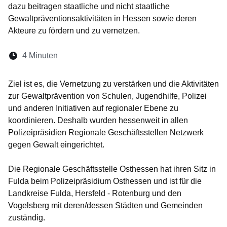
dazu beitragen staatliche und nicht staatliche
Gewaltpräventionsaktivitäten in Hessen sowie deren
Akteure zu fördern und zu vernetzen.
Lesedauer:
4 Minuten
Öffnet sich in einem neuen Fenster
Öffnet sich in einem neuen Fenster
Öffnet sich in einem neuen Fenste
Öffnet sich in einem neuen Fe
Öffnet sich in einem neu
Ziel ist es, die Vernetzung zu verstärken und die Aktivitäten
zur Gewaltprävention von Schulen, Jugendhilfe, Polizei
und anderen Initiativen auf regionaler Ebene zu
koordinieren. Deshalb wurden hessenweit in allen
Polizeipräsidien Regionale Geschäftsstellen Netzwerk
gegen Gewalt eingerichtet.
Die Regionale Geschäftsstelle Osthessen hat ihren Sitz in
Fulda beim Polizeipräsidium Osthessen und ist für die
Landkreise Fulda, Hersfeld - Rotenburg und den
Vogelsberg mit deren/dessen Städten und Gemeinden
zuständig.