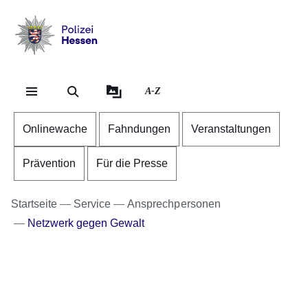
Direkt zum Kopf der Se
Direkt zum Inhalt
Direkt zum Fuß der Sei
Polizei
-
Hessen
A-Z
Onlinewache
Fahndungen
Veranstaltungen
Prävention
Für die Presse
Startseite
Service
Ansprechpersonen
Netzwerk gegen Gewalt