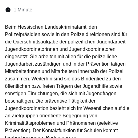
Lesedauer:
1 Minute
Öffnet sich in einem neuen Fenster
Öffnet sich in einem neuen Fenster
Öffnet sich in einem neuen Fenster
Öffnet sich in einem neuen Fen
Öffnet sich in einem neuen
Beim Hessischen Landeskriminalamt, den
Polizeipräsidien sowie in den Polizeidirektionen sind für
die Querschnittsaufgabe der polizeilichen Jugendarbeit
Jugendkoordinatorinnen und Jugendkoordinatoren
eingesetzt. Sie arbeiten mit allen für die polizeiliche
Jugendarbeit zuständigen und in der Prävention tätigen
Mitarbeiterinnen und Mitarbeitern innerhalb der Polizei
zusammen. Weiterhin sind sie das Bindeglied zu den
öffentlichen bzw. freien Trägern der Jugendhilfe sowie
sonstigen Einrichtungen, die sich mit Jugendfragen
beschäftigen. Die präventive Tätigkeit der
Jugendkoordination bezieht sich im Wesentlichen auf die
an Zielgruppen orientierte Begegnung von
Kriminalitätsproblemen und Phänomenen (selektive
Prävention). Der Kontaktfunktion für Schulen kommt
hierbei besondere Bedeutung zu.