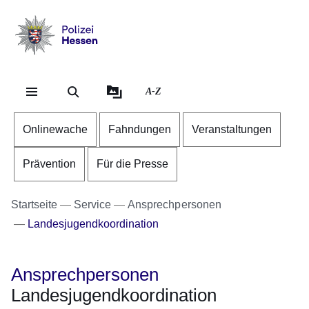
Direkt zum Kopf der Se
Direkt zum Inhalt
Direkt zum Fuß der Sei
Polizei
-
Hessen
A-Z
Onlinewache
Fahndungen
Veranstaltungen
Prävention
Für die Presse
Startseite
Service
Ansprechpersonen
Landesjugendkoordination
Ansprechpersonen
Landesjugendkoordination