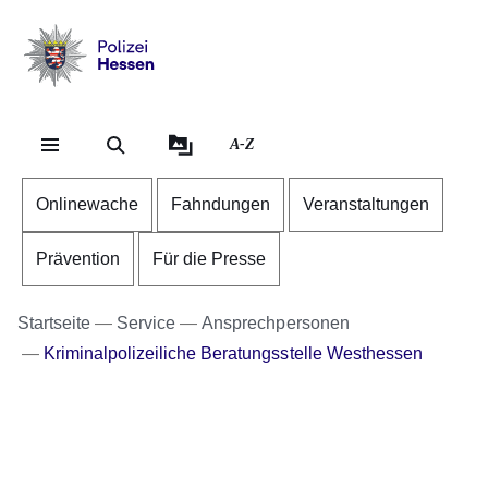
Direkt zum Kopf der Se
Direkt zum Inhalt
Direkt zum Fuß der Sei
Polizei
-
Hessen
A-Z
Onlinewache
Fahndungen
Veranstaltungen
Prävention
Für die Presse
Startseite
Service
Ansprechpersonen
Kriminalpolizeiliche Beratungsstelle Westhessen