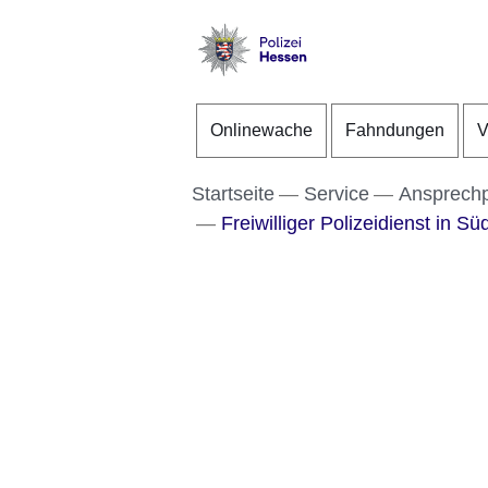
Direkt zum Kopf der S
Direkt zum Inhalt
Direkt zum Fuß der Se
Polizei
-
Onlinewache
Fahndungen
V
Hessen
Startseite
Service
Ansprech
Freiwilliger Polizeidienst in S