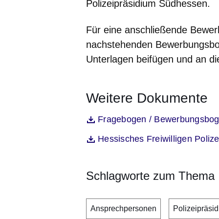
Polizeipräsidium Südhessen.
Für eine anschließende Bewe
nachstehenden Bewerbungsboge
Unterlagen beifügen und an d
Weitere Dokumente
Öffnet sich in einem neuen Fenst
Fragebogen / Bewerbungsbogen
Datei
Öffnet sich in einem neuen Fenst
Hessisches Freiwilligen Poli
Datei
Schlagworte zum Thema
Ansprechpersonen
Polizeipräs