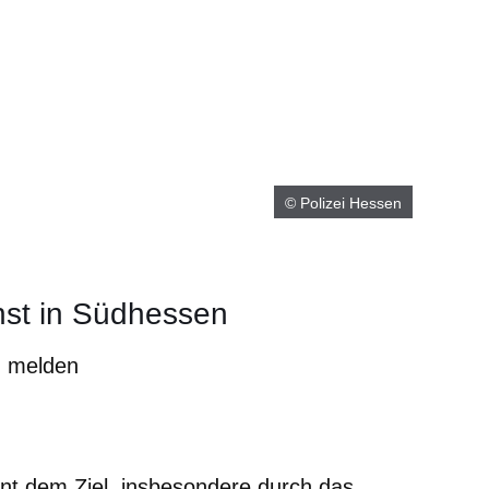
© Polizei Hessen
enst in Südhessen
- melden
m neuen Fenster
einem neuen Fenster
h in einem neuen Fenster
 sich in einem neuen Fenster
ffnet sich in einem neuen Fenster
ient dem Ziel, insbesondere durch das