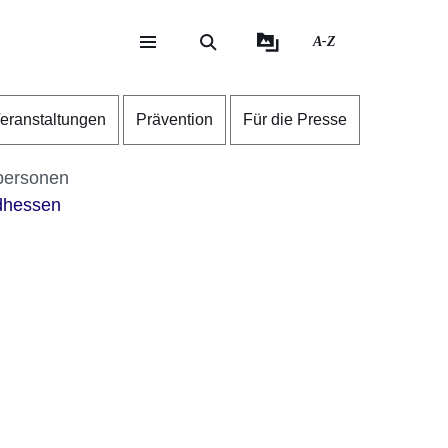
A-Z
eite
ite
eranstaltungen
Prävention
Für die Presse
personen
üdhessen