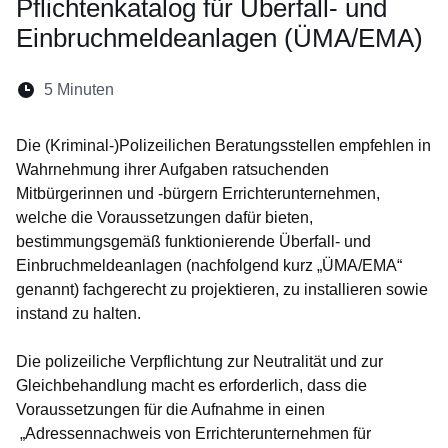
Pflichtenkatalog für Überfall- und
Einbruchmeldeanlagen (ÜMA/EMA)
Lesedauer:
5 Minuten
Öffnet sich in einem neuen Fenster
Öffnet sich in einem neuen Fenster
Öffnet sich in einem neuen Fenste
Öffnet sich in einem neuen Fe
Öffnet sich in einem neu
Die (Kriminal-)Polizeilichen Beratungsstellen empfehlen in
Wahrnehmung ihrer Aufgaben ratsuchenden
Mitbürgerinnen und -bürgern Errichterunternehmen,
welche die Voraussetzungen dafür bieten,
bestimmungsgemäß funktionierende Überfall- und
Einbruchmeldeanlagen (nachfolgend kurz „ÜMA/EMA“
genannt) fachgerecht zu projektieren, zu installieren sowie
instand zu halten.
Die polizeiliche Verpflichtung zur Neutralität und zur
Gleichbehandlung macht es erforderlich, dass die
Voraussetzungen für die Aufnahme in einen
„Adressennachweis von Errichterunternehmen für