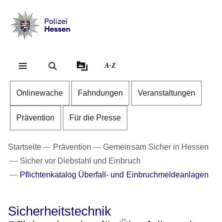
Direkt zum Kopf der Se
Direkt zum Inhalt
Direkt zum Fuß der Sei
Polizei
-
Hessen
A-Z
Onlinewache
Fahndungen
Veranstaltungen
Prävention
Für die Presse
Startseite
Prävention
Gemeinsam Sicher in Hessen
Sicher vor Diebstahl und Einbruch
Pflichtenkatalog Überfall- und Einbruchmeldeanlagen
Sicherheitstechnik