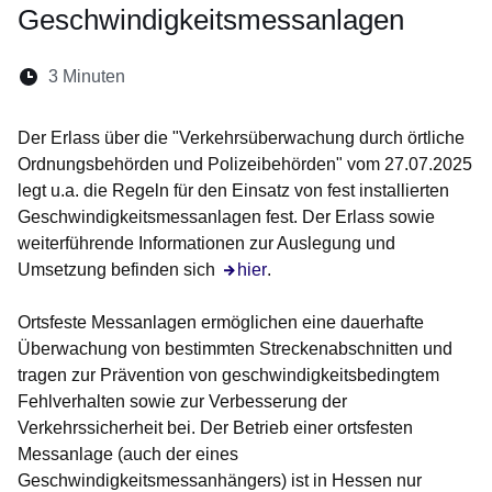
Geschwindigkeitsmessanlagen
Lesedauer:
3 Minuten
Öffnet sich in einem neuen Fenster
Öffnet sich in einem neuen Fenster
Öffnet sich in einem neuen Fenste
Öffnet sich in einem neuen Fe
Öffnet sich in einem neu
Der Erlass über die "Verkehrsüberwachung durch örtliche
Ordnungsbehörden und Polizeibehörden" vom 27.07.2025
legt u.a. die Regeln für den Einsatz von fest installierten
Geschwindigkeitsmessanlagen fest. Der Erlass sowie
weiterführende Informationen zur Auslegung und
Umsetzung befinden sich
hier
.
Ortsfeste Messanlagen ermöglichen eine dauerhafte
Überwachung von bestimmten Streckenabschnitten und
tragen zur Prävention von geschwindigkeitsbedingtem
Fehlverhalten sowie zur Verbesserung der
Verkehrssicherheit bei. Der Betrieb einer ortsfesten
Messanlage (auch der eines
Geschwindigkeitsmessanhängers) ist in Hessen nur