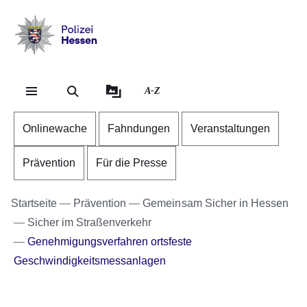
Direkt zum Kopf der Se
Direkt zum Inhalt
Direkt zum Fuß der Sei
Polizei
-
Hessen
A-Z
Onlinewache
Fahndungen
Veranstaltungen
Prävention
Für die Presse
Startseite
Prävention
Gemeinsam Sicher in Hessen
Sicher im Straßenverkehr
Genehmigungsverfahren ortsfeste
Geschwindigkeitsmessanlagen