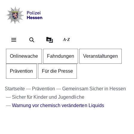
Direkt zum Kopf der Se
Direkt zum Inhalt
Direkt zum Fuß der Sei
Polizei
-
Hessen
A-Z
Onlinewache
Fahndungen
Veranstaltungen
Prävention
Für die Presse
Startseite
Prävention
Gemeinsam Sicher in Hessen
Sicher für Kinder und Jugendliche
Warnung vor chemisch veränderten Liquids