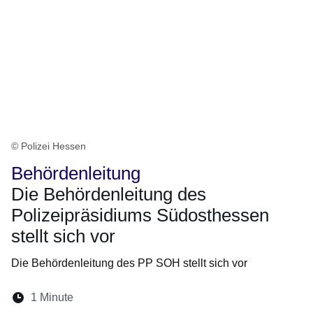
© Polizei Hessen
Behördenleitung
Die Behördenleitung des
Polizeipräsidiums Südosthessen
stellt sich vor
Die Behördenleitung des PP SOH stellt sich vor
Lesedauer:
1 Minute
Öffnet sich in einem neuen Fenster
Öffnet sich in einem neuen Fenster
Öffnet sich in einem neuen Fenster
Öffnet sich in einem neuen Fen
Öffnet sich in einem neuen