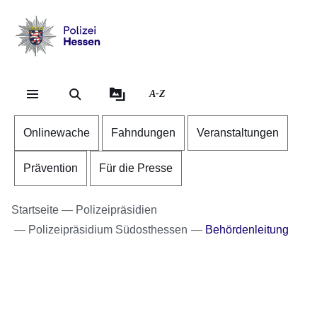
Direkt zum Kopf der Se
Direkt zum Inhalt
Direkt zum Fuß der Sei
Polizei
-
Hessen
A-Z
Onlinewache
Fahndungen
Veranstaltungen
Prävention
Für die Presse
Startseite
Polizeipräsidien
Polizeipräsidium Südosthessen
Behördenleitung