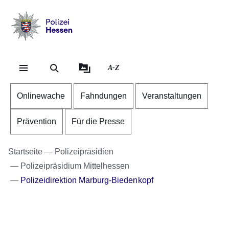
Direkt zum Kopf der Se
Direkt zum Inhalt
Direkt zum Fuß der Sei
Polizei
-
Hessen
A-Z
Onlinewache
Fahndungen
Veranstaltungen
Prävention
Für die Presse
Startseite
Polizeipräsidien
Polizeipräsidium Mittelhessen
Polizeidirektion Marburg-Biedenkopf