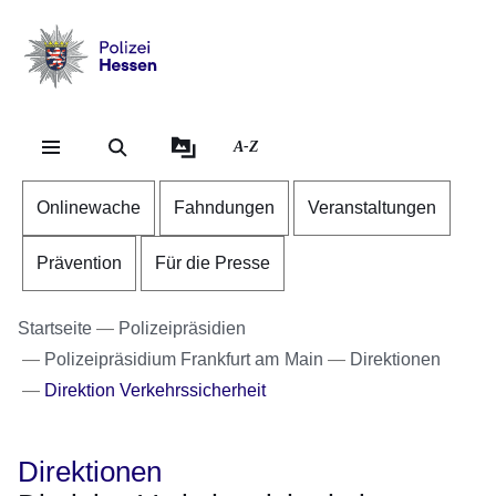
Direkt zum Kopf der Se
Direkt zum Inhalt
Direkt zum Fuß der Sei
Polizei
-
Hessen
A-Z
Onlinewache
Fahndungen
Veranstaltungen
Prävention
Für die Presse
Startseite
Polizeipräsidien
Polizeipräsidium Frankfurt am Main
Direktionen
Direktion Verkehrssicherheit
Direktionen