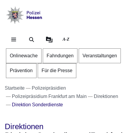
Direkt zum Kopf der Se
Direkt zum Inhalt
Direkt zum Fuß der Sei
Polizei
-
Hessen
A-Z
Onlinewache
Fahndungen
Veranstaltungen
Prävention
Für die Presse
Startseite
Polizeipräsidien
Polizeipräsidium Frankfurt am Main
Direktionen
Direktion Sonderdienste
Direktionen