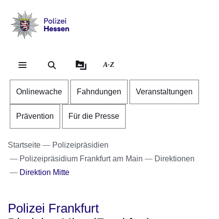
Direkt zum Kopf der Se
Direkt zum Inhalt
Direkt zum Fuß der Sei
Polizei
-
Hessen
A-Z
Onlinewache
Fahndungen
Veranstaltungen
Prävention
Für die Presse
Startseite
Polizeipräsidien
Polizeipräsidium Frankfurt am Main
Direktionen
Direktion Mitte
Polizei Frankfurt