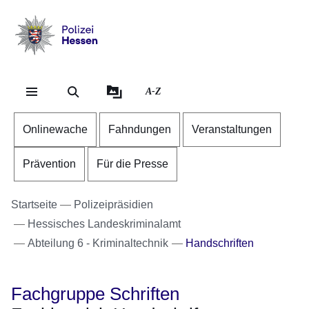
Direkt zum Kopf der Se
Direkt zum Inhalt
Direkt zum Fuß der Sei
Polizei
-
Hessen
A-Z
Onlinewache
Fahndungen
Veranstaltungen
Prävention
Für die Presse
Startseite
Polizeipräsidien
Hessisches Landeskriminalamt
Abteilung 6 - Kriminaltechnik
Handschriften
Fachgruppe Schriften