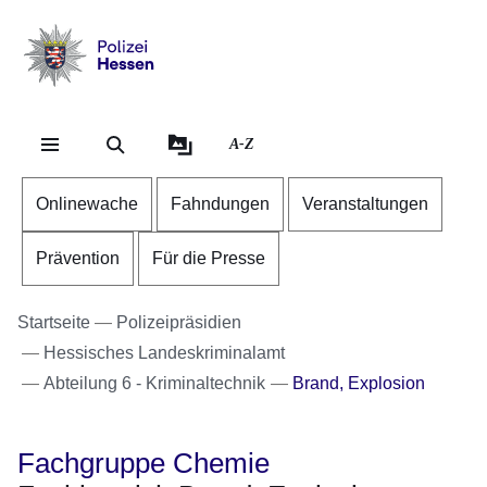
Direkt zum Kopf der Se
Direkt zum Inhalt
Direkt zum Fuß der Sei
Polizei
-
Hessen
A-Z
Onlinewache
Fahndungen
Veranstaltungen
Prävention
Für die Presse
Startseite
Polizeipräsidien
Hessisches Landeskriminalamt
Abteilung 6 - Kriminaltechnik
Brand, Explosion
Fachgruppe Chemie