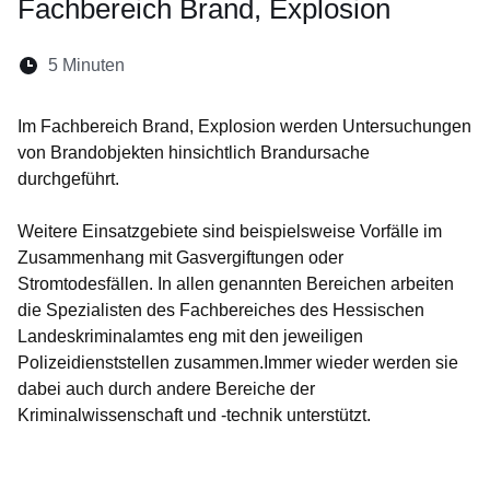
Fachbereich Brand, Explosion
Lesedauer:
5 Minuten
Öffnet sich in einem neuen Fenster
Öffnet sich in einem neuen Fenster
Öffnet sich in einem neuen Fenste
Öffnet sich in einem neuen Fe
Öffnet sich in einem neu
Im Fachbereich Brand, Explosion werden Untersuchungen
von Brandobjekten hinsichtlich Brandursache
durchgeführt.
Weitere Einsatzgebiete sind beispielsweise Vorfälle im
Zusammenhang mit Gasvergiftungen oder
Stromtodesfällen. In allen genannten Bereichen arbeiten
die Spezialisten des Fachbereiches des Hessischen
Landeskriminalamtes eng mit den jeweiligen
Polizeidienststellen zusammen.Immer wieder werden sie
dabei auch durch andere Bereiche der
Kriminalwissenschaft und -technik unterstützt.