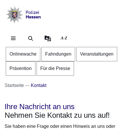
Direkt zum Kopf der Se
Direkt zum Inhalt
Direkt zum Fuß der Sei
Polizei
-
Hessen
A-Z
Onlinewache
Fahndungen
Veranstaltungen
Prävention
Für die Presse
Startseite
Kontakt
Ihre Nachricht an uns
Nehmen Sie Kontakt zu uns auf!
Sie haben eine Frage oder einen Hinweis an uns oder